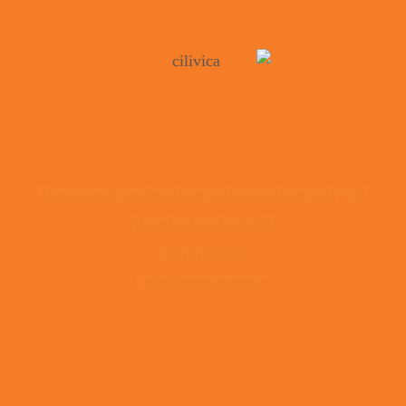
دبیرخانه
تهران، خیابان ستارخان، خیابان نجاری، کوچه فرحزاد،
پلاک 8، طبقه 4، واحد 16
02191090202
info@meatcongress.ir