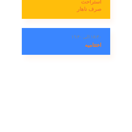
استراحت
صرف ناهار
١٥:٣٠ الی ١٦:٣٠
اختتامیه